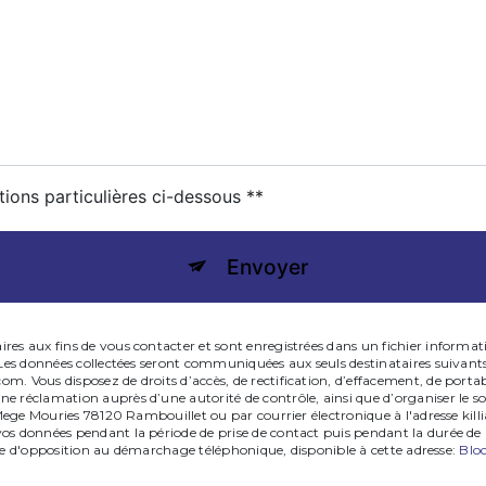
tions particulières ci-dessous **
Envoyer
s aux fins de vous contacter et sont enregistrées dans un fichier informatisé
 Les données collectées seront communiquées aux seuls destinataires suivan
Vous disposez de droits d’accès, de rectification, d’effacement, de portabili
e réclamation auprès d’une autorité de contrôle, ainsi que d’organiser le 
 Mege Mouries 78120 Rambouillet ou par courrier électronique à l'adresse kil
s données pendant la période de prise de contact puis pendant la durée de pr
iste d'opposition au démarchage téléphonique, disponible à cette adresse:
Bloc