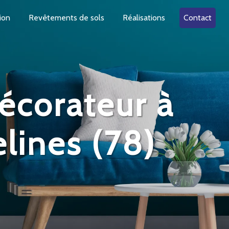
ion
Revêtements de sols
Réalisations
Contact
écorateur à
lines (78)