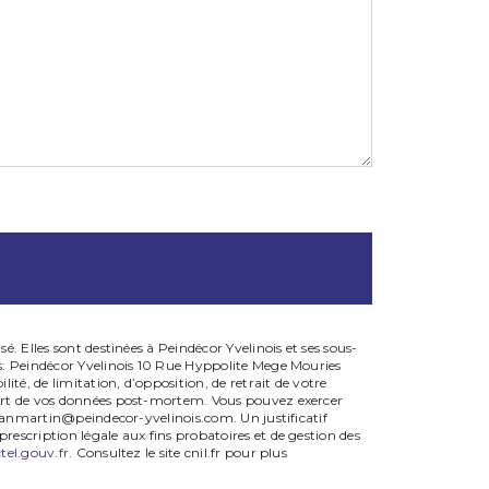
. Elles sont destinées à Peindécor Yvelinois et ses sous-
ts: Peindécor Yvelinois 10 Rue Hyppolite Mege Mouries
té, de limitation, d’opposition, de retrait de votre
sort de vos données post-mortem. Vous pouvez exercer
lianmartin@peindecor-yvelinois.com. Un justificatif
escription légale aux fins probatoires et de gestion des
tel.gouv.fr
. Consultez le site cnil.fr pour plus